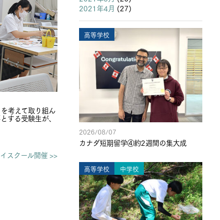
2021年4月
(27)
高等学校
とを考えて取り組ん
要とする受験生が、
2026/08/07
カナダ短期留学④約2週間の集大成
イスクール開催 >>
高等学校
中学校