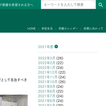
で勤務を希望される方へ
search
ー
HOME
学校生活
学園カレンダー
目標に向かって
2021年度
2026年度
2025年度
2024年度
2023年度
2022年度
2021年度
2020年度
2019年度
2018年度
2017年度
2016年度
2015年度
2014年度
2013年度
2022年3月
(26)
2022年2月
(22)
2022年1月
(24)
2021年12月
(22)
2021年11月
(24)
習として各自すべき
2021年10月
(26)
2021年9月
(24)
2021年8月
(22)
2021年7月
(24)
2021年6月
(24)
2021年5月
(20)