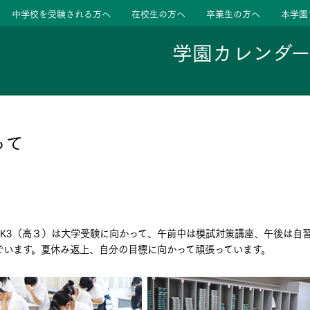
中学校を受験される方へ
在校生の方へ
卒業生の方へ
本学園
学園カレンダ
ージ
活動
って
学校
色
特色
ース
。K3（高３）は大学受験に向かって、午前中は模試対策講座、午後は自
たちの声
たちの声
でいます。夏休み返上、自分の目標に向かって頑張っています。