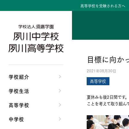
高等学校を受験される方へ
学校紹介トップ
学校生活トップ
高等学校トップ
中学校トップ
理事長/学園長メッセ
クラブ活動・生徒会
高校校長からの挨拶
中学校長からの挨拶
目標に向か
安心して任せられる
夙川ブログ
高校の教育方針／特
中学校の教育方針／
2021年08月30日
沿革
制服紹介
特進コース／進学コ
Aコース／Bコース
学校紹介
高等学校
施設・設備
夙川カレンダー
年間行事
年間行事
学校生活
夏休みも後2日間です
大学合格実績
先輩たちの声・生徒
先輩たちの声・生徒
ことを考えて取り組ん
高等学校
中学校