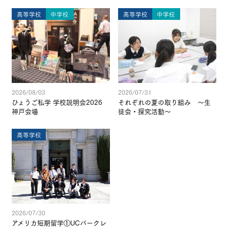
高等学校
中学校
高等学校
中学校
2026/08/03
2026/07/31
ひょうご私学 学校説明会2026
それぞれの夏の取り組み ～生
神戸会場
徒会・探究活動～
高等学校
2026/07/30
アメリカ短期留学①UCバークレ