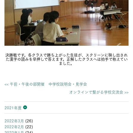
決勝戦です。各クラスで勝ち上がった生徒が、スクリーンに映し出され
た漢字の読みを早押しで答えます。正解したクラスへは拍手で称えてい
ました。
<< 午前・午後の部開催 中学校説明会・見学会
オンラインで繋がる学校交流会 >>
2021年度
2026年度
2025年度
2024年度
2023年度
2022年度
2021年度
2020年度
2019年度
2018年度
2017年度
2016年度
2015年度
2014年度
2013年度
2022年3月
(26)
2022年2月
(22)
2022年1月
(24)