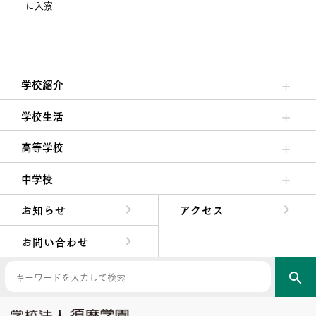
ーに入寮
学校紹介
理事長/学園長メッセージ
安心して任せられる学校
沿革
施設・設備
大学合格実績
学校生活
クラブ活動・生徒会活動
夙川ブログ
制服紹介
夙川カレンダー
高等学校
高校校長からの挨拶
高校の教育方針／特色
特進コース／進学コース
年間行事
先輩たちの声・生徒たちの声
中学校
中学校長からの挨拶
中学校の教育方針／特色
Aコース／Bコース
年間行事
先輩たちの声・生徒たちの声
お知らせ
アクセス
お問い合わせ
search