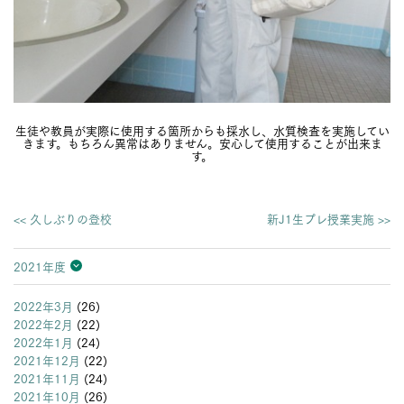
生徒や教員が実際に使用する箇所からも採水し、水質検査を実施してい
きます。もちろん異常はありません。安心して使用することが出来ま
す。
<< 久しぶりの登校
新J1生プレ授業実施 >>
2021年度
2026年度
2025年度
2024年度
2023年度
2022年度
2021年度
2020年度
2019年度
2018年度
2017年度
2016年度
2015年度
2014年度
2013年度
2022年3月
(26)
2022年2月
(22)
2022年1月
(24)
2021年12月
(22)
2021年11月
(24)
2021年10月
(26)