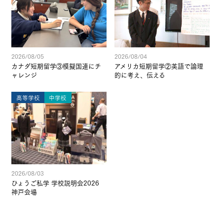
2026/08/05
2026/08/04
カナダ短期留学③模擬国連にチ
アメリカ短期留学②英語で論理
ャレンジ
的に考え、伝える
高等学校
中学校
2026/08/03
ひょうご私学 学校説明会2026
神戸会場