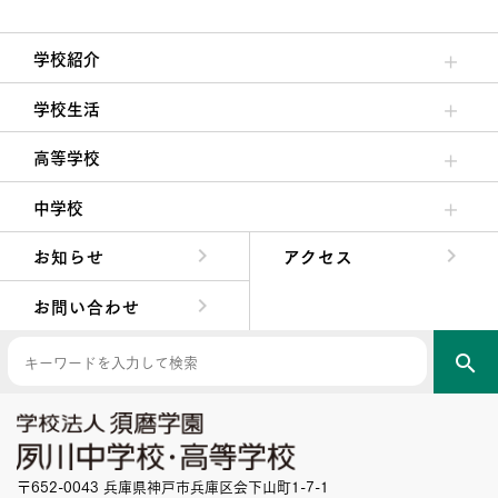
学校紹介
理事長/学園長メッセージ
安心して任せられる学校
沿革
施設・設備
大学合格実績
学校生活
クラブ活動・生徒会活動
夙川ブログ
制服紹介
夙川カレンダー
高等学校
高校校長からの挨拶
高校の教育方針／特色
特進コース／進学コース
年間行事
先輩たちの声・生徒たちの声
中学校
中学校長からの挨拶
中学校の教育方針／特色
Aコース／Bコース
年間行事
先輩たちの声・生徒たちの声
お知らせ
アクセス
お問い合わせ
search
〒652-0043 兵庫県神戸市兵庫区会下山町1-7-1