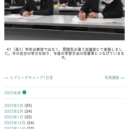
K1（高1）学年は教室ではなく、雰囲気が違う会議室にて実施しまし
た。今の自分の学力を知り、今後の学習方法の改善等につなげていきま
す。
<< スプリングキャンプ1日目
写真撮影 >>
2022年度
2026年度
2025年度
2024年度
2023年度
2022年度
2021年度
2020年度
2019年度
2018年度
2017年度
2016年度
2015年度
2014年度
2013年度
2023年3月
(25)
2023年2月
(24)
2023年1月
(22)
2022年12月
(24)
2022年11月
(22)