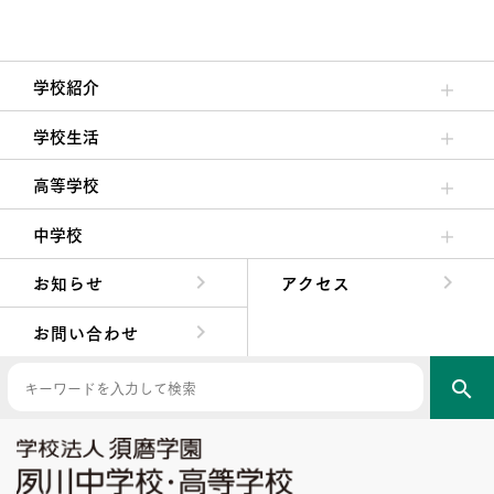
学校紹介
理事長/学園長メッセージ
安心して任せられる学校
沿革
施設・設備
大学合格実績
学校生活
クラブ活動・生徒会活動
夙川ブログ
制服紹介
夙川カレンダー
高等学校
高校校長からの挨拶
高校の教育方針／特色
特進コース／進学コース
年間行事
先輩たちの声・生徒たちの声
中学校
中学校長からの挨拶
中学校の教育方針／特色
Aコース／Bコース
年間行事
先輩たちの声・生徒たちの声
お知らせ
アクセス
お問い合わせ
search