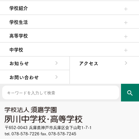
学校紹介
理事長/学園長メッセージ
安心して任せられる学校
沿革
施設・設備
大学合格実績
学校生活
クラブ活動・生徒会活動
夙川ブログ
制服紹介
夙川カレンダー
高等学校
高校校長からの挨拶
高校の教育方針／特色
特進コース／進学コース
年間行事
先輩たちの声・生徒たちの声
中学校
中学校長からの挨拶
中学校の教育方針／特色
Aコース／Bコース
年間行事
先輩たちの声・生徒たちの声
お知らせ
アクセス
お問い合わせ
search
〒652-0043 兵庫県神戸市兵庫区会下山町1-7-1
tel. 078-578-7226 fax. 078-578-7245