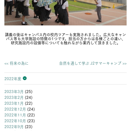
講義の後はキャンパス内の校内ツアーも実施されました。広大なキャン
パス等も大学施設の特徴の1つです。担当の方からは各棟ごとの違い、
研究施設内の設備等についても触れながら案内して頂きました。
<< 将来の為に
自然を通して学ぶ J2サマーキャンプ >>
2022年度
2026年度
2025年度
2024年度
2023年度
2022年度
2021年度
2020年度
2019年度
2018年度
2017年度
2016年度
2015年度
2014年度
2013年度
2023年3月
(25)
2023年2月
(24)
2023年1月
(22)
2022年12月
(24)
2022年11月
(22)
2022年10月
(23)
2022年9月
(23)