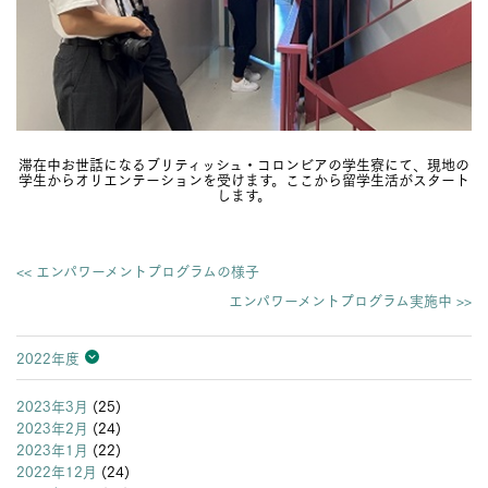
滞在中お世話になるブリティッシュ・コロンビアの学生寮にて、現地の
学生からオリエンテーションを受けます。ここから留学生活がスタート
します。
<< エンパワーメントプログラムの様子
エンパワーメントプログラム実施中 >>
2022年度
2026年度
2025年度
2024年度
2023年度
2022年度
2021年度
2020年度
2019年度
2018年度
2017年度
2016年度
2015年度
2014年度
2013年度
2023年3月
(25)
2023年2月
(24)
2023年1月
(22)
2022年12月
(24)