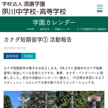
MENU
学園カレンダー
HOME
学校生活
学園カレンダー
カナダ短期留学① 活動報告
カナダ短期留学① 活動報告
2022年07月27日
高等学校
中学校
カナダ短期留学の様子をお伝えします。3年ぶりに実施中のカナダ短期
留学に参加している生徒たちですが、無事、カナダ・バンクーバーに到
着しました。初日の活動はバンクーバー観光と、15日間お世話になるブ
リティッシュ・コロンビア大学の寮でのオリエンテーションです。