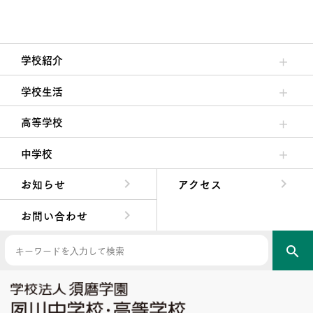
学校紹介
理事長/学園長メッセージ
安心して任せられる学校
沿革
施設・設備
大学合格実績
学校生活
クラブ活動・生徒会活動
夙川ブログ
制服紹介
夙川カレンダー
高等学校
高校校長からの挨拶
高校の教育方針／特色
特進コース／進学コース
年間行事
先輩たちの声・生徒たちの声
中学校
中学校長からの挨拶
中学校の教育方針／特色
Aコース／Bコース
年間行事
先輩たちの声・生徒たちの声
お知らせ
アクセス
お問い合わせ
search