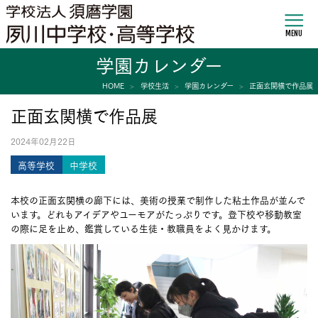
MENU
学園カレンダー
HOME
学校生活
学園カレンダー
正面玄関横で作品展
正面玄関横で作品展
2024年02月22日
高等学校
中学校
本校の正面玄関横の廊下には、美術の授業で制作した粘土作品が並んで
います。どれもアイデアやユーモアがたっぷりです。登下校や移動教室
の際に足を止め、鑑賞している生徒・教職員をよく見かけます。