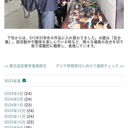
下旬からは、S1(中3)学年の作品に入れ替わりました。お題は「自分
像」。部活動中や趣味を楽しんでいる時など、様々な場面の自分を切り
取り客観的に観察し、表現しています。
<< 第五回定期考査最終日
アジア研修旅行に向けて最終チェック >>
2023年度
2026年度
2025年度
2024年度
2023年度
2022年度
2021年度
2020年度
2019年度
2018年度
2017年度
2016年度
2015年度
2014年度
2013年度
2024年3月
(24)
2024年2月
(24)
2024年1月
(23)
2023年12月
(24)
2023年11月
(24)
2023年10月
(22)
2023年9月
(25)