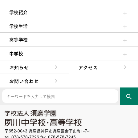
学校紹介
理事長/学園長メッセージ
安心して任せられる学校
沿革
施設・設備
大学合格実績
学校生活
クラブ活動・生徒会活動
夙川ブログ
制服紹介
夙川カレンダー
高等学校
高校校長からの挨拶
高校の教育方針／特色
特進コース／進学コース
年間行事
先輩たちの声・生徒たちの声
中学校
中学校長からの挨拶
中学校の教育方針／特色
Aコース／Bコース
年間行事
先輩たちの声・生徒たちの声
お知らせ
アクセス
お問い合わせ
search
〒652-0043 兵庫県神戸市兵庫区会下山町1-7-1
tel. 078-578-7226 fax. 078-578-7245