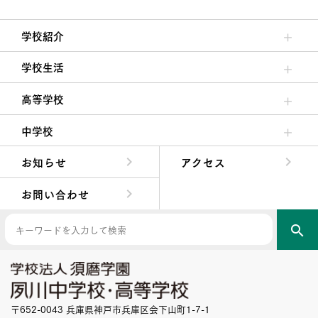
学校紹介
理事長/学園長メッセージ
安心して任せられる学校
沿革
施設・設備
大学合格実績
学校生活
クラブ活動・生徒会活動
夙川ブログ
制服紹介
夙川カレンダー
高等学校
高校校長からの挨拶
高校の教育方針／特色
特進コース／進学コース
年間行事
先輩たちの声・生徒たちの声
中学校
中学校長からの挨拶
中学校の教育方針／特色
Aコース／Bコース
年間行事
先輩たちの声・生徒たちの声
お知らせ
アクセス
お問い合わせ
search
〒652-0043 兵庫県神戸市兵庫区会下山町1-7-1