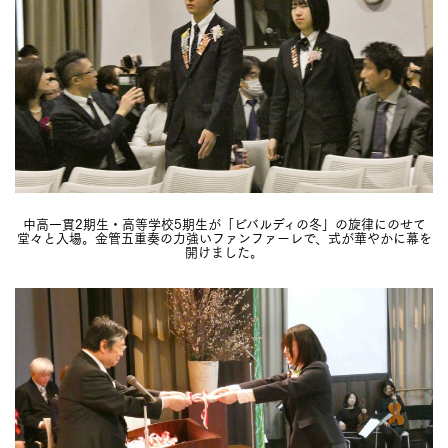
中高一貫2期生・高等学校5期生が「ビバルディの冬」の旋律にのせて
堂々と入場。金管五重奏の力強いファンファーレで、式が華やかに幕を
開けました。