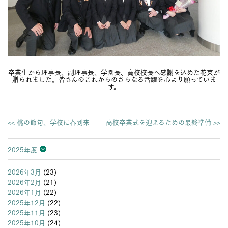
卒業生から理事長、副理事長、学園長、高校校長へ感謝を込めた花束が
贈られました。皆さんのこれからのさらなる活躍を心より願っていま
す。
<< 桃の節句、学校に春到来
高校卒業式を迎えるための最終準備 >>
2025年度
2026年度
2025年度
2024年度
2023年度
2022年度
2021年度
2020年度
2019年度
2018年度
2017年度
2016年度
2015年度
2014年度
2013年度
2026年3月
(23)
2026年2月
(21)
2026年1月
(22)
2025年12月
(22)
2025年11月
(23)
2025年10月
(24)